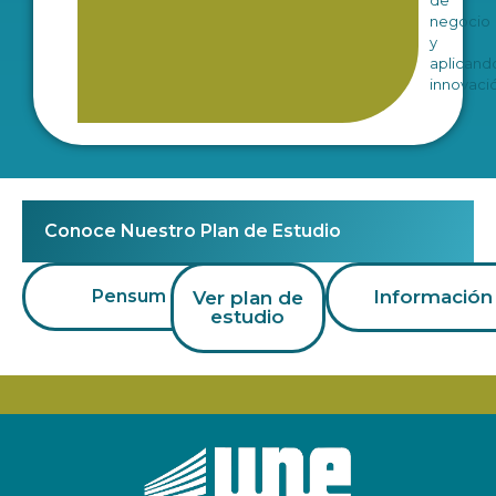
de
negocio
y
aplicand
innovaci
Conoce Nuestro Plan de Estudio
Pensum
Información
Ver plan de
estudio