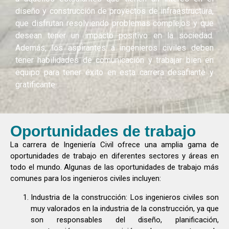
diseño y construcción de proyectos de infraestructura,
que disfrutan resolviendo problemas complejos y que
desean tener un impacto positivo en la sociedad.
Además, los aspirantes a ingenieros civiles deben
tener habilidades de comunicación y trabajar bien en
equipo para tener éxito en esta carrera desafiante y
gratificante.
Oportunidades de trabajo
La carrera de Ingeniería Civil ofrece una amplia gama de
oportunidades de trabajo en diferentes sectores y áreas en
todo el mundo. Algunas de las oportunidades de trabajo más
comunes para los ingenieros civiles incluyen:
Industria de la construcción: Los ingenieros civiles son
muy valorados en la industria de la construcción, ya que
son responsables del diseño, planificación,