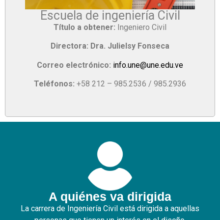
Escuela de ingeniería Civil
Título a obtener:
Ingeniero Civil
Directora: Dra. Julielsy Fonseca
Correo electrónico:
info.une@une.edu.ve
Teléfonos:
+58 212 – 985.2536 / 985.2936
A quiénes va dirigida
La carrera de Ingeniería Civil está dirigida a aquellas