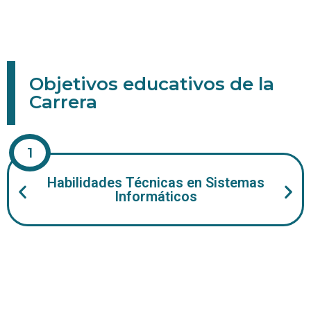
cronograma
relevante
ciberataques.
de la
tecnología.
para la
información
toma
para
de
mejorar
decisiones.
su
Objetivos educativos de la
competitividad.
Carrera
1
Habilidades Técnicas en Sistemas
Informáticos