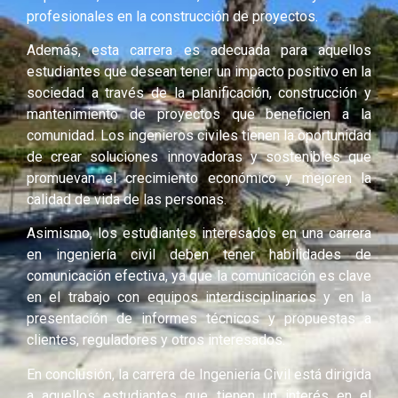
profesionales en la construcción de proyectos.
Además, esta carrera es adecuada para aquellos
estudiantes que desean tener un impacto positivo en la
sociedad a través de la planificación, construcción y
mantenimiento de proyectos que beneficien a la
comunidad. Los ingenieros civiles tienen la oportunidad
de crear soluciones innovadoras y sostenibles que
promuevan el crecimiento económico y mejoren la
calidad de vida de las personas.
Asimismo, los estudiantes interesados en una carrera
en ingeniería civil deben tener habilidades de
comunicación efectiva, ya que la comunicación es clave
en el trabajo con equipos interdisciplinarios y en la
presentación de informes técnicos y propuestas a
clientes, reguladores y otros interesados.
En conclusión, la carrera de Ingeniería Civil está dirigida
a aquellos estudiantes que tienen un interés en el