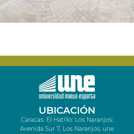
UBICACIÓN
Caracas: El Hatillo: Los Naranjos:
Avenida Sur 7, Los Naranjos. une