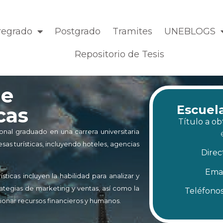
regrado
Postgrado
Tramites
UNEBLOGS
Repositorio de Tesis
De
Escuel
cas
Título a ob
onal graduado en una carrera universitaria
as turísticas, incluyendo hoteles, agencias
Direc
Emai
icas incluyen la habilidad para analizar y
rategias de marketing y ventas, así como la
Teléfono
tionar recursos financieros y humanos.