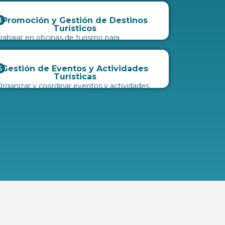
Promoción y Gestión de Destinos
Turísticos
rabajar en oficinas de turismo para
esarrollar estrategias de promoción y
estionar actividades turísticas en destinos.
Gestión de Eventos y Actividades
Turísticas
rganizar y coordinar eventos y actividades
urísticas, desde festivales hasta
onferencias, mejorando la experiencia del
liente.