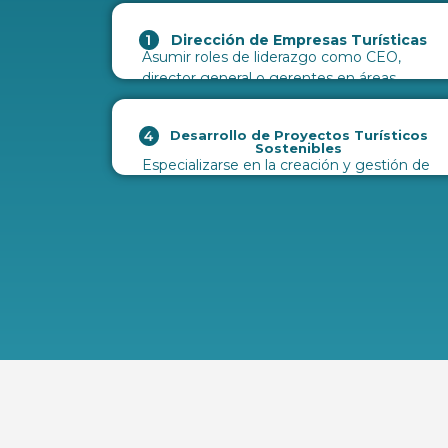
Dirección de Empresas Turísticas
Asumir roles de liderazgo como CEO,
director general o gerentes en áreas
específicas como finanzas y operaciones.
Desarrollo de Proyectos Turísticos
Sostenibles
Especializarse en la creación y gestión de
proyectos que promuevan el turismo
sostenible y respetuoso con el medio
ambiente.