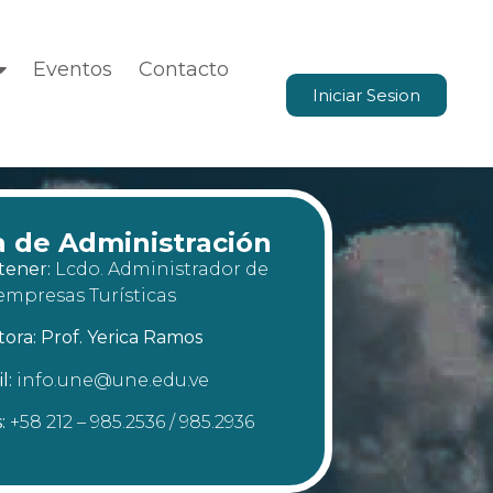
Eventos
Contacto
Iniciar Sesion
a de Administración
tener:
Lcdo. Administrador de
empresas Turísticas
tora: Prof. Yerica Ramos
l:
info.une@une.edu.ve
s:
+58 212 – 985.2536 / 985.2936