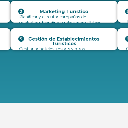
Marketing Turístico
Planificar y ejecutar campañas de
T
marketing, branding y relaciones públicas,
d
tanto en empresas turísticas como en
g
agencias de viajes.
Gestión de Establecimientos
Turísticos
Gestionar hoteles, resorts y otros
O
establecimientos, incluyendo áreas como
t
alimentos y bebidas, eventos y recursos
c
humanos.
c